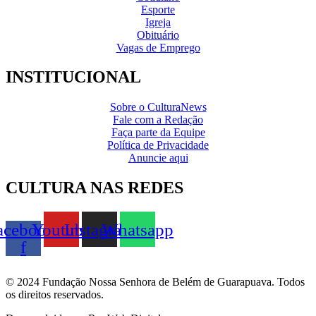
Esporte
Igreja
Obituário
Vagas de Emprego
INSTITUCIONAL
Sobre o CulturaNews
Fale com a Redação
Faça parte da Equipe
Política de Privacidade
Anuncie aqui
CULTURA NAS REDES
acebook-
Youtube
Instagram
Whatsapp
f
© 2024 Fundação Nossa Senhora de Belém de Guarapuava. Todos
os direitos reservados.