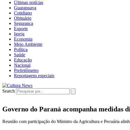
Últimas notícias
Guarapuava
Cotidiano
Obituário
Segurança
Esporte
Igreja
Economia
Meio Ambiente
Política
Saúde
Educação
Nacional
Prefeitômetro
Reportagens especiais
Search
Governo do Paraná acompanha medidas dia
Reunião com participação do Ministro da Agricultura e Pecuária alin