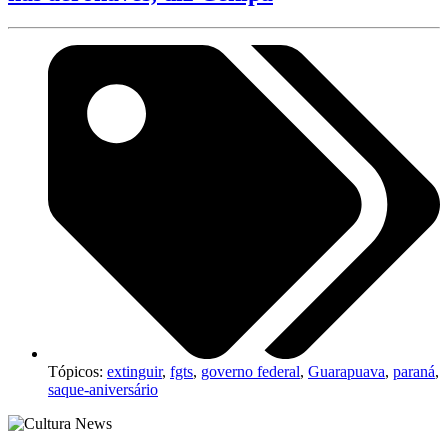
Tópicos:
extinguir
,
fgts
,
governo federal
,
Guarapuava
,
paraná
,
saque-aniversário