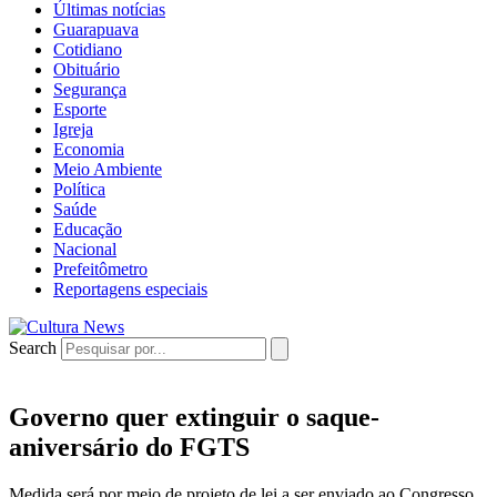
Últimas notícias
Guarapuava
Cotidiano
Obituário
Segurança
Esporte
Igreja
Economia
Meio Ambiente
Política
Saúde
Educação
Nacional
Prefeitômetro
Reportagens especiais
Search
Governo quer extinguir o saque-
aniversário do FGTS
Medida será por meio de projeto de lei a ser enviado ao Congresso.