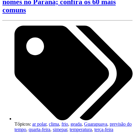
nomes no Paraná; confira os 60 mais
comuns
Tópicos:
ar polar
,
clima
,
frio
,
geada
,
Guarapuava
,
previsão do
tempo
,
quarta-feira
,
simepar
,
temperatura
,
terça-feira