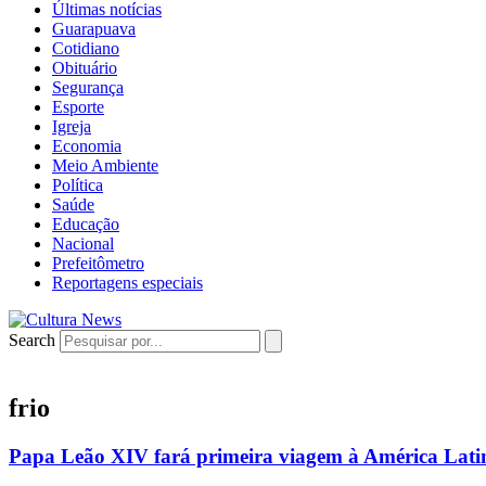
Últimas notícias
Guarapuava
Cotidiano
Obituário
Segurança
Esporte
Igreja
Economia
Meio Ambiente
Política
Saúde
Educação
Nacional
Prefeitômetro
Reportagens especiais
Search
frio
Papa Leão XIV fará primeira viagem à América Lati