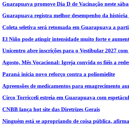
Guarapuava promove Dia D de Vacinação neste sábad
Guarapuava registra melhor desempenho da história n
Coleta seletiva será retomada em Guarapuava a parti
El Niño pode atingir intensidade muito forte e aumenta
Unicentro abre inscrições para o Vestibular 2027 com
Agosto, Mês Vocacional: Igreja convida os fiéis a re
Paraná inicia novo reforço contra a poliomielite
Apreensões de medicamentos para emagrecimento au
Circo Torricceli estreia em Guarapuava com espetácul
CNBB lança hot site das Diretrizes Gerais
Ninguém está se apropriando de coisa pública, afirm