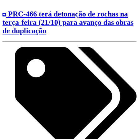
PRC-466 terá detonação de rochas na
terça-feira (21/10) para avanço das obras
de duplicação