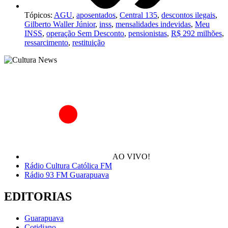
Tópicos:
AGU
,
aposentados
,
Central 135
,
descontos ilegais
,
Gilberto Waller Júnior
,
inss
,
mensalidades indevidas
,
Meu
INSS
,
operação Sem Desconto
,
pensionistas
,
R$ 292 milhões
,
ressarcimento
,
restituição
AO VIVO!
Rádio Cultura Católica FM
Rádio 93 FM Guarapuava
EDITORIAS
Guarapuava
Cotidiano