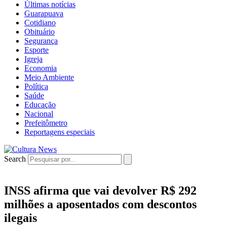
Últimas notícias
Guarapuava
Cotidiano
Obituário
Segurança
Esporte
Igreja
Economia
Meio Ambiente
Política
Saúde
Educação
Nacional
Prefeitômetro
Reportagens especiais
Search
INSS afirma que vai devolver R$ 292
milhões a aposentados com descontos
ilegais