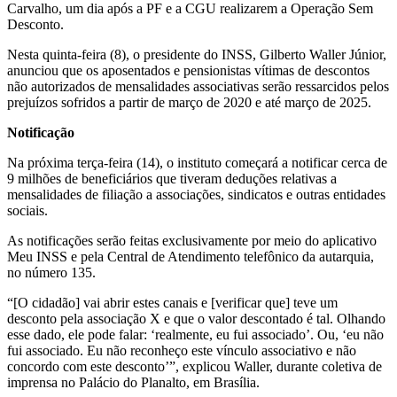
Carvalho, um dia após a PF e a CGU realizarem a Operação Sem
Desconto.
Nesta quinta-feira (8), o presidente do INSS, Gilberto Waller Júnior,
anunciou que os aposentados e pensionistas vítimas de descontos
não autorizados de mensalidades associativas serão ressarcidos pelos
prejuízos sofridos a partir de março de 2020 e até março de 2025.
Notificação
Na próxima terça-feira (14), o instituto começará a notificar cerca de
9 milhões de beneficiários que tiveram deduções relativas a
mensalidades de filiação a associações, sindicatos e outras entidades
sociais.
As notificações serão feitas exclusivamente por meio do aplicativo
Meu INSS e pela Central de Atendimento telefônico da autarquia,
no número 135.
“[O cidadão] vai abrir estes canais e [verificar que] teve um
desconto pela associação X e que o valor descontado é tal. Olhando
esse dado, ele pode falar: ‘realmente, eu fui associado’. Ou, ‘eu não
fui associado. Eu não reconheço este vínculo associativo e não
concordo com este desconto’”, explicou Waller, durante coletiva de
imprensa no Palácio do Planalto, em Brasília.