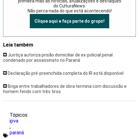
primeira mão as notícias, atualizações e destaques
do CulturaNews.
Não perca nada do que está acontecendo!
Clique aqui e faça parte do grupo!
Leia também
Justiça autoriza prisão domiciliar de ex-policial penal
condenado por assassinato no Paraná
Declaração pré-preenchida completa do IR está disponível
Briga entre trabalhadores de obra termina com discussão e
homem ferido com três tiros
Tópicos:
ipva
,
paraná
,