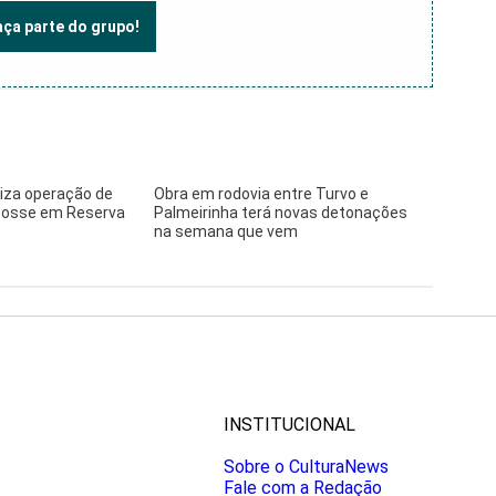
faça parte do grupo!
aliza operação de
Obra em rodovia entre Turvo e
 posse em Reserva
Palmeirinha terá novas detonações
na semana que vem
INSTITUCIONAL
Sobre o CulturaNews
Fale com a Redação