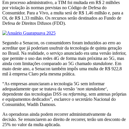
Em processo administrativo, a TIM foi multada em R$ 2 milhões
por violação às normas previstas no Código de Defesa do
Consumidor. Para a Vivo, a multa será de R$ 1,46 milhão e, para a
Oi, de R$ 1,33 milhão. Os recursos serão destinados ao Fundo de
Defesa de Direitos Difusos (FDD).
Segundo a Senacon, os consumidores foram induzidos ao erro ao
acreditar que já poderiam usufruir da tecnologia de quinta geração
no Brasil. Na realidade, o serviço anunciado era uma versão inferior,
que permite o uso das redes 4G de forma mais próxima ao 5G, mas
ainda com limitações comparado ao 5G chamado
standalone
. Em
maio deste ano, a Senacon também impôs uma multa de R$ 922,8
mil à empresa Claro pela mesma prática.
“As empresas anunciaram a tecnologia 5G sem informar
adequadamente que se tratava da versão ‘
non standalone
‘,
dependente das tecnologias DSS ou
refarming
, sem antenas próprias
e equipamentos dedicados”, esclarece o secretário Nacional do
Consumidor, Wadih Damous.
As operadoras ainda podem recorrer administrativamente da
decisão. Se renunciarem ao direito de recorrer, terão um desconto de
25% no valor da multa aplicada.