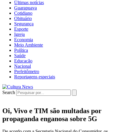
Últimas notícias
Guarapuava
Cotidiano
Obituário
Segurança
Esporte
Igreja
Economia
Meio Ambiente
Política
Saúde
Educação
Nacional
Prefeitômetro
Reportagens especiais
Search
Oi, Vivo e TIM são multadas por
propaganda enganosa sobre 5G
De acordo com a Secretaria Nacional do Consumidor, os