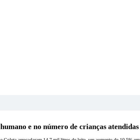
e humano e no número de crianças atendidas
e Coleta arrecadaram 14,7 mil litros de leite, um aumento de 10,5% e