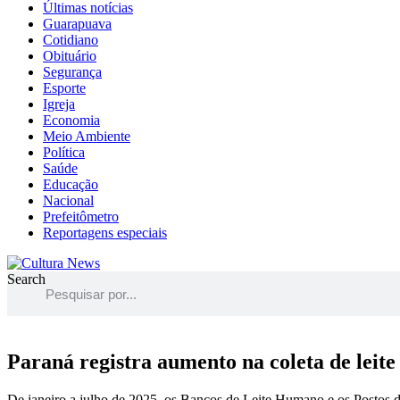
Últimas notícias
Guarapuava
Cotidiano
Obituário
Segurança
Esporte
Igreja
Economia
Meio Ambiente
Política
Saúde
Educação
Nacional
Prefeitômetro
Reportagens especiais
Search
Paraná registra aumento na coleta de leit
De janeiro a julho de 2025, os Bancos de Leite Humano e os Postos d