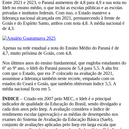
Entre 2021 e 2023, o Paraná aumentou de 4,8 para 4,9 a sua nota no
Ideb no ensino médio, o que inclui as escolas públicas e as escolas
privadas e institutos federais. Com isso, o Estado manteve a
liderança nacional alcançada em 2021, permanecendo à frente de
Goiás e do Espírito Santo, ambos com nota 4,8. A média nacional é
de 4,3.
Apenas na rede estadual a nota do Ensino Médio do Paraná é de
4,7, muito próxima de Goiás, com 4,8.
Nos últimos anos do ensino fundamental, que engloba estudantes do
6º ao 9º ano, o Ideb do Paraná passou de 5,4 para 5,5. A alta fez
com que o Estado, que era 3º colocado na avaliação de 2021,
assumisse a liderança também neste recorte, empatado com os
estados do Ceará e Goiás, que também obtiveram índice 5,5. A
média nacional ficou em 5.
ÍNDICE
– Criado em 2007 pelo MEC, o Ideb é o principal
indicador de qualidade da Educação do Brasil, sendo divulgado a
cada dois anos pelo Inep. A avaliação considera o índice de
rendimento escolar (aprovação) e as médias de desempenho nos
exames do Sistema de Avaliação da Educação Básica (Saeb),
conjunto de avaliações aplicadas pelo Inep em larga escala que