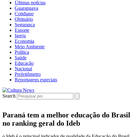
Últimas notícias
Guarapuava
Cotidiano
Obituário
Segurança
Esporte
Igreja
Economia
Meio Ambiente
Política
Saúde
Educação
Nacional
Prefeitômetro
Reportagens especiais
Search
Paraná tem a melhor educação do Brasil
no ranking geral do Ideb
o Ideb é o principal indicador de qualidade da Educação do Brasil,