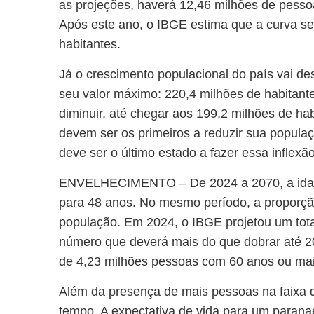
as projeções, haverá 12,46 milhões de pess
Após este ano, o IBGE estima que a curva se
habitantes.
Já o crescimento populacional do país vai de
seu valor máximo: 220,4 milhões de habitante
diminuir, até chegar aos 199,2 milhões de h
devem ser os primeiros a reduzir sua populaç
deve ser o último estado a fazer essa inflexão
ENVELHECIMENTO
– De 2024 a 2070, a id
para 48 anos. No mesmo período, a proporçã
população. Em 2024, o IBGE projetou um tota
número que deverá mais do que dobrar até 2
de 4,23 milhões pessoas com 60 anos ou mai
Além da presença de mais pessoas na faixa d
tempo. A expectativa de vida para um paran