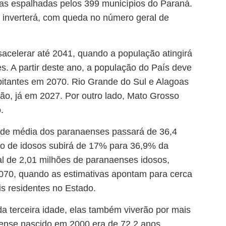
oas espalhadas pelos 399 municípios do Paraná.
 inverterá, com queda no número geral de
sacelerar até 2041, quando a população atingirá
s. A partir deste ano, a população do País deve
abitantes em 2070. Rio Grande do Sul e Alagoas
ão, já em 2027. Por outro lado, Mato Grosso
.
ade média dos paranaenses passará de 36,4
o de idosos subirá de 17% para 36,9% da
l de 2,01 milhões de paranaenses idosos,
070, quando as estimativas apontam para cerca
s residentes no Estado.
a terceira idade, elas também viverão por mais
aense nascido em 2000 era de 72,2 anos,