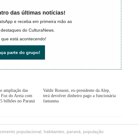
tro das últimas notícias!
atsApp e receba em primeira mão as
 e destaques do CulturaNews.
 que está acontecendo!
aça parte do grupo!
de ampliação das
Valdir Rossoni, ex-presidente da Alep,
e Foz do Areia com
terá devolver dinheiro pago a funcionária
5 bilhões no Paraná
fantasma
cimento populacional
,
habitantes
,
paraná
,
população