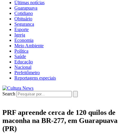
Últimas notícias
Guarapuava
Cotidiano
Obituário
Segurança
Esporte
Igreja
Economia
Meio Ambiente
Política
Saúde
Educação
Nacional
Prefeitômetro
Reportagens especiais
Search
PRF apreende cerca de 120 quilos de
maconha na BR-277, em Guarapuava
(PR)