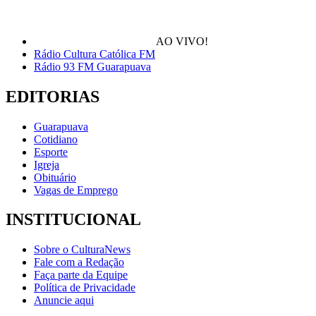
AO VIVO!
Rádio Cultura Católica FM
Rádio 93 FM Guarapuava
EDITORIAS
Guarapuava
Cotidiano
Esporte
Igreja
Obituário
Vagas de Emprego
INSTITUCIONAL
Sobre o CulturaNews
Fale com a Redação
Faça parte da Equipe
Política de Privacidade
Anuncie aqui