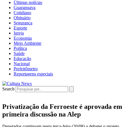
Últimas notícias
Guarapuava
Cotidiano
Obituário
Segurança
Esporte
Igreja
Economia
Meio Ambiente
Política
Saúde
Educação
Nacional
Prefeitômetro
Reportagens especiais
Search
Privatização da Ferroeste é aprovada em
primeira discussão na Alep
Deputados continuam nesta terça-feira (20/08) a debater o projeto,