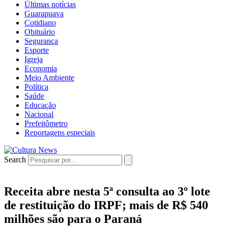
Últimas notícias
Guarapuava
Cotidiano
Obituário
Segurança
Esporte
Igreja
Economia
Meio Ambiente
Política
Saúde
Educação
Nacional
Prefeitômetro
Reportagens especiais
Search
Receita abre nesta 5ª consulta ao 3º lote
de restituição do IRPF; mais de R$ 540
milhões são para o Paraná