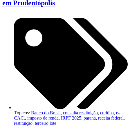
em Prudentópolis
Tópicos:
Banco do Brasil
,
consulta restituição
,
curitiba
,
e-
CAC.
,
imposto de renda
,
IRPF 2025
,
paraná
,
receita federal
,
restituição
,
terceiro lote