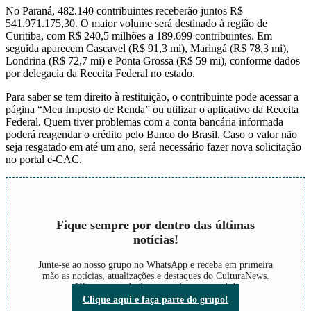
No Paraná, 482.140 contribuintes receberão juntos R$
541.971.175,30. O maior volume será destinado à região de
Curitiba, com R$ 240,5 milhões a 189.699 contribuintes. Em
seguida aparecem Cascavel (R$ 91,3 mi), Maringá (R$ 78,3 mi),
Londrina (R$ 72,7 mi) e Ponta Grossa (R$ 59 mi), conforme dados
por delegacia da Receita Federal no estado.
Para saber se tem direito à restituição, o contribuinte pode acessar a
página “Meu Imposto de Renda” ou utilizar o aplicativo da Receita
Federal. Quem tiver problemas com a conta bancária informada
poderá reagendar o crédito pelo Banco do Brasil. Caso o valor não
seja resgatado em até um ano, será necessário fazer nova solicitação
no portal e-CAC.
Fique sempre por dentro das últimas
notícias!
Junte-se ao nosso grupo no WhatsApp e receba em primeira
mão as notícias, atualizações e destaques do CulturaNews.
Não perca nada do que está acontecendo!
Clique aqui e faça parte do grupo!