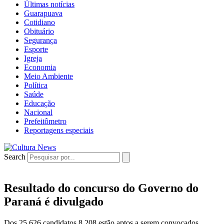
Últimas notícias
Guarapuava
Cotidiano
Obituário
Segurança
Esporte
Igreja
Economia
Meio Ambiente
Política
Saúde
Educação
Nacional
Prefeitômetro
Reportagens especiais
Search
Resultado do concurso do Governo do
Paraná é divulgado
Dos 25.626 candidatos 8.208 estão aptos a serem convocados.