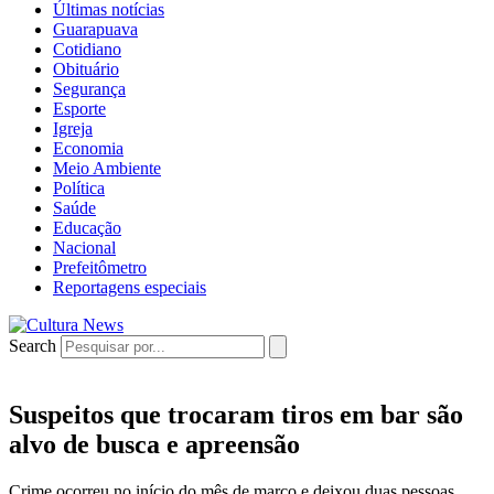
Últimas notícias
Guarapuava
Cotidiano
Obituário
Segurança
Esporte
Igreja
Economia
Meio Ambiente
Política
Saúde
Educação
Nacional
Prefeitômetro
Reportagens especiais
Search
Suspeitos que trocaram tiros em bar são
alvo de busca e apreensão
Crime ocorreu no início do mês de março e deixou duas pessoas