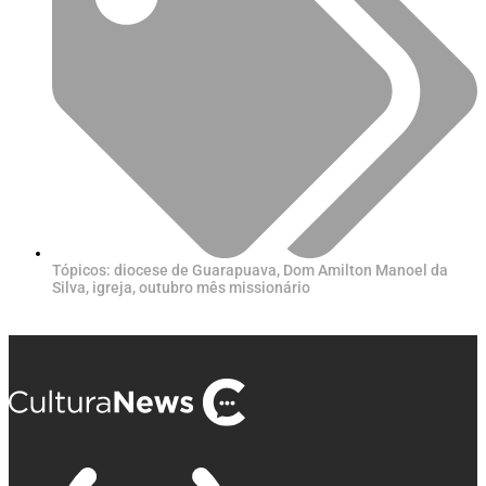
Tópicos:
diocese de Guarapuava
,
Dom Amilton Manoel da
Silva
,
igreja
,
outubro mês missionário