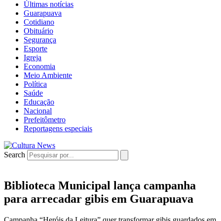
Últimas notícias
Guarapuava
Cotidiano
Obituário
Segurança
Esporte
Igreja
Economia
Meio Ambiente
Política
Saúde
Educação
Nacional
Prefeitômetro
Reportagens especiais
Search
Biblioteca Municipal lança campanha
para arrecadar gibis em Guarapuava
Campanha “Heróis da Leitura” quer transformar gibis guardados em