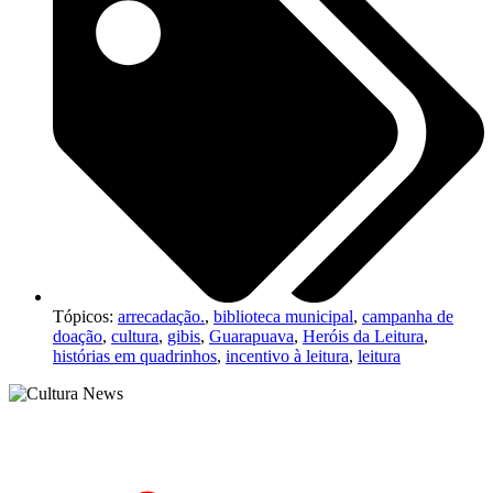
Tópicos:
arrecadação.
,
biblioteca municipal
,
campanha de
doação
,
cultura
,
gibis
,
Guarapuava
,
Heróis da Leitura
,
histórias em quadrinhos
,
incentivo à leitura
,
leitura