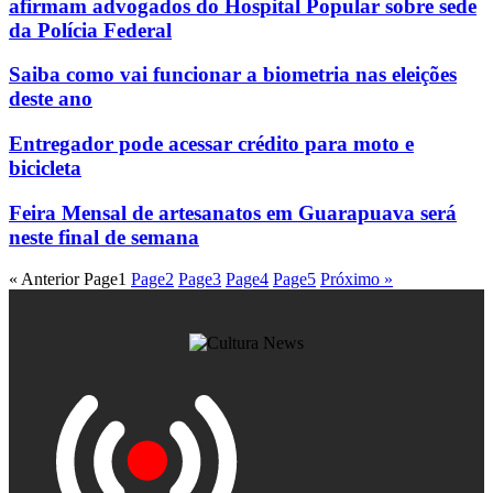
afirmam advogados do Hospital Popular sobre sede
da Polícia Federal
Saiba como vai funcionar a biometria nas eleições
deste ano
Entregador pode acessar crédito para moto e
bicicleta
Feira Mensal de artesanatos em Guarapuava será
neste final de semana
« Anterior
Page
1
Page
2
Page
3
Page
4
Page
5
Próximo »