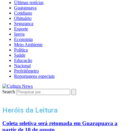
Últimas notícias
Guarapuava
Cotidiano
Obituário
Segurança
Esporte
Igreja
Economia
Meio Ambiente
Política
Saúde
Educação
Nacional
Prefeitômetro
Reportagens especiais
Search
Heróis da Leitura
Coleta seletiva será retomada em Guarapuava a
partir de 10 de agosto