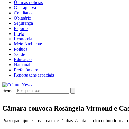
Últimas notícias
Guarapuava
Cotidiano
Obituário
Segurança
Esporte
Igreja
Economia
Meio Ambiente
Política
Saúde
Educação
Nacional
Prefeitômetro
Reportagens especiais
Search
Câmara convoca Rosângela Virmond e Casa
Prazo para que ela assuma é de 15 dias. Ainda não foi defino formato 