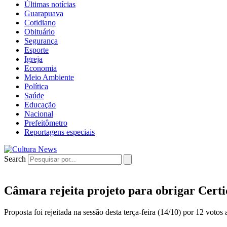
Últimas notícias
Guarapuava
Cotidiano
Obituário
Segurança
Esporte
Igreja
Economia
Meio Ambiente
Política
Saúde
Educação
Nacional
Prefeitômetro
Reportagens especiais
Search
Câmara rejeita projeto para obrigar Certi
Proposta foi rejeitada na sessão desta terça-feira (14/10) por 12 votos 