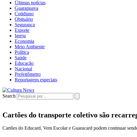
Últimas notícias
Guarapuava
Cotidiano
Obituário
Segurança
Esporte
Igreja
Economia
Meio Ambiente
Política
Saúde
Educação
Nacional
Prefeitômetro
Reportagens especiais
Search
Cartões do transporte coletivo são recarre
Cartões do Educard, Vem Escolar e Guaracard podem continuar send