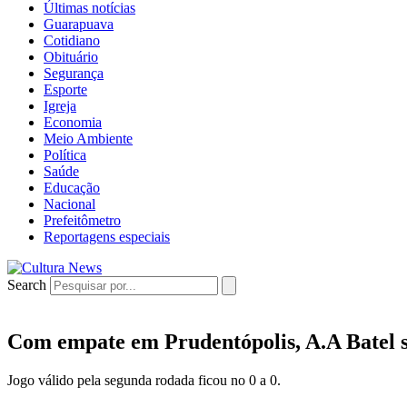
Últimas notícias
Guarapuava
Cotidiano
Obituário
Segurança
Esporte
Igreja
Economia
Meio Ambiente
Política
Saúde
Educação
Nacional
Prefeitômetro
Reportagens especiais
Search
Com empate em Prudentópolis, A.A Batel 
Jogo válido pela segunda rodada ficou no 0 a 0.