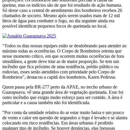
queima, mas os indícios são de que foi resultado de ação humana.
Só desse caso a central de atendimento dos bombeiros recebeu 26
chamados de socorro. Mesmo após serem usados mais de 12 mil
litros de água para combater o fogo, no dia seguinte ainda era
possível identificar pequenos focos de queimada no local.
“Todos os dias nossas equipes estão se desdobrando para atender ao
máximo todas as ocorrências. O Corpo de Bombeiros orienta que
nesse momento crítico, em que ocorrem muitas ocorrências de fora
simultânea, a gente deve triar as de maior proporção. Se tem um
incêndio que fica próximo de uma residência, prédio público ou
rodovias, esses serão atendidos com prioridade pelo Corpo de
Bombeiros”, destacou a capitã dos bombeiros, Karen Pedrosa.
Quem passa pela BR-277 perto da APAE, no trecho urbano de
Guarapuava, vê uma grande área de vegetação queimada. Esse foi
outro incêndio que exigiu muito esforço para ser contido. A área é
particular e a causa também não foi identificada.
“Por conta da umidade relativa do ar estar muito baixa e um pouco
de vento e calor em questão de segundos o fogo é levado e se alastra
colocando em risco residências. Em áreas urbanas é proibido
qualquer tipo de incêndio. Se houver denúncias, elas [pessoas