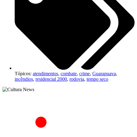
Tópicos:
atendimentos
,
combate
,
crime
,
Guarapuava
,
incêndios
,
residencial 2000
,
rodovia
,
tempo seco