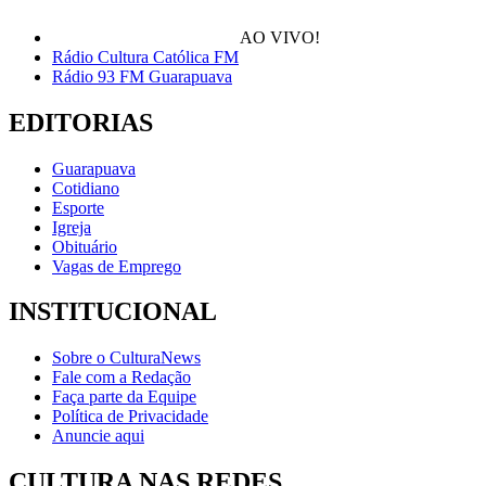
AO VIVO!
Rádio Cultura Católica FM
Rádio 93 FM Guarapuava
EDITORIAS
Guarapuava
Cotidiano
Esporte
Igreja
Obituário
Vagas de Emprego
INSTITUCIONAL
Sobre o CulturaNews
Fale com a Redação
Faça parte da Equipe
Política de Privacidade
Anuncie aqui
CULTURA NAS REDES