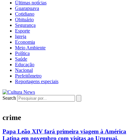
Últimas notícias
Guarapuava
Cotidiano
Obituário
Segurança
Esporte
Igreja
Economia
Meio Ambiente
Política
Saúde
Educação
Nacional
Prefeitômetro
Reportagens especiais
Search
crime
Papa Leão XIV fará primeira viagem à América
Latina em novembro com visitas ao Uruguai,