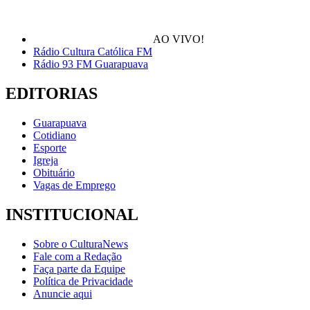
AO VIVO!
Rádio Cultura Católica FM
Rádio 93 FM Guarapuava
EDITORIAS
Guarapuava
Cotidiano
Esporte
Igreja
Obituário
Vagas de Emprego
INSTITUCIONAL
Sobre o CulturaNews
Fale com a Redação
Faça parte da Equipe
Política de Privacidade
Anuncie aqui