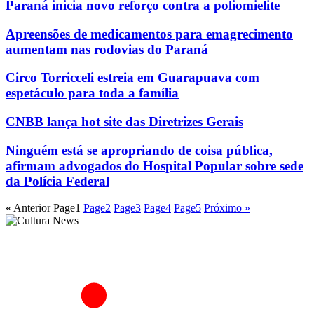
Paraná inicia novo reforço contra a poliomielite
Apreensões de medicamentos para emagrecimento
aumentam nas rodovias do Paraná
Circo Torricceli estreia em Guarapuava com
espetáculo para toda a família
CNBB lança hot site das Diretrizes Gerais
Ninguém está se apropriando de coisa pública,
afirmam advogados do Hospital Popular sobre sede
da Polícia Federal
« Anterior
Page
1
Page
2
Page
3
Page
4
Page
5
Próximo »