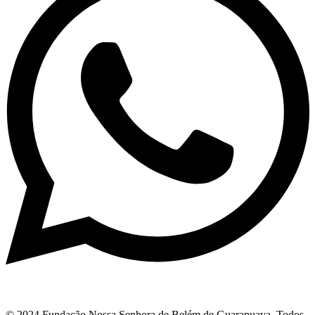
© 2024 Fundação Nossa Senhora de Belém de Guarapuava. Todos