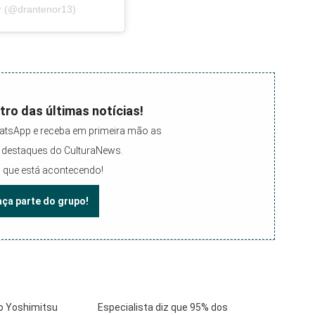
r (@drantenor13)
tro das últimas notícias!
atsApp e receba em primeira mão as
 e destaques do CulturaNews.
 que está acontecendo!
faça parte do grupo!
o Yoshimitsu
Especialista diz que 95% dos