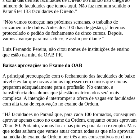
a soma das demais faculdades de Direito do mundo não chega ao
número de faculdades que temos aqui. Não faz nenhum sentido o
Paraná ter 133 faculdades de Direito.”
“Nós vamos começar, nas próximas semanas, o trabalho de
cruzamento de dados. Antes dos 100 dias de gestão, já teremos
protocolado o pedido de fechamento de cinco cursos. Depois,
vamos avançar para mais cinco, e assim por diante.”
Luiz Fernando Pereira, não citou nomes de instituições de ensino
que estão na mira da OAB PR.
Baixas aprovações no Exame da OAB
A principal preocupação com o fechamento das faculdades de baixo
nível é evitar que novos alunos ingressem em cursos que não os
preparem adequadamente para a profissão. No entanto, a
transferência dos alunos que já estão matriculados será mais
complexa. A intenção é interromper a oferta de vagas em faculdades
com alta taxa de reprovação no exame da Ordem.
“Há faculdades no Paraná que, para cada 100 formados, conseguem
aprovar apenas cinco no exame da Ordem, enquanto outras aprovam
70 ou 80. Portanto, vamos focar nas piores para dar o exemplo. Mas
que todas saibam que vamos atuar contra todas as que não aprovam
na média do exame da Ordem por três anos consecutivos ou cinco