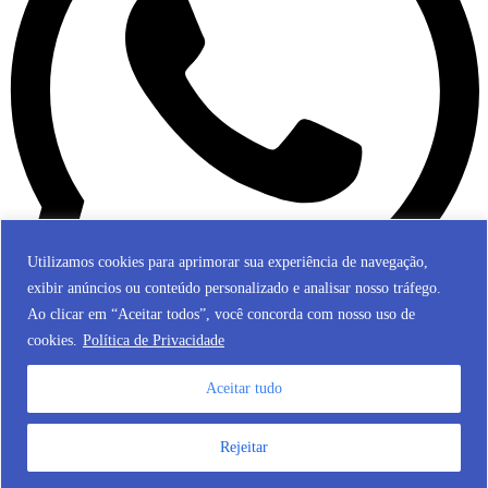
Utilizamos cookies para aprimorar sua experiência de navegação,
exibir anúncios ou conteúdo personalizado e analisar nosso tráfego.
Ao clicar em “Aceitar todos”, você concorda com nosso uso de
cookies.
Política de Privacidade
Aceitar tudo
© 2024 Fundação Nossa Senhora de Belém de Guarapuava. Todos
os direitos reservados.
Rejeitar
Desenvolvido por RoxWeb Digital