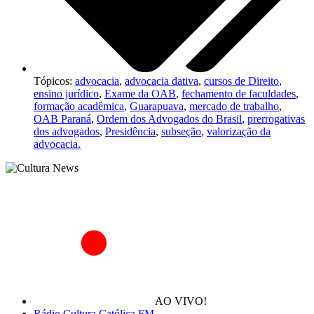
Tópicos:
advocacia
,
advocacia dativa
,
cursos de Direito
,
ensino jurídico
,
Exame da OAB
,
fechamento de faculdades
,
formação acadêmica
,
Guarapuava
,
mercado de trabalho
,
OAB Paraná
,
Ordem dos Advogados do Brasil
,
prerrogativas
dos advogados
,
Presidência
,
subseção
,
valorização da
advocacia.
AO VIVO!
Rádio Cultura Católica FM