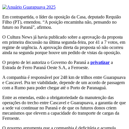
Em contrapartida, o líder da oposição da Casa, deputado Requião
Filho (PT), emendou. “A posição encaminha não, pensando no
futuro no Paraná”, afirmou.
O Cultura News já havia publicado sobre a aprovação da proposta
em primeira discussão na última segunda-feira, por 41 a 7 votos, em
regime de urgência. A aprovação direta da proposta só não ocorreu
ainda na segunda porque houve um pedido de vistas da oposição.
O projeto de lei autoriza o Governo do Paraná a
privatizar
a
Estrada de Ferro Paraná Oeste S.A, a Ferroeste.
A companhia é responsável por 248 km de trilhos entre Guarapuava
e Cascavel. Pra ter viabilidade, depende de um acordo de passagem
com a Rumo para poder chegar até o Porto de Paranaguá.
Entre as emendas, estão a obrigatoriedade da manutenção das
operações do trecho entre Cascavel e Guarapuava, a garantia de que
a sede vai continuar no Paraná e de que os futuros donos criem
mecanismos que elevem a capacidade do transporte de cargas da
Ferroeste.
O governo argumenta que a companhia é deficitária e acumula