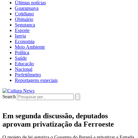
Últimas notícias
Guarapuava
Cotidiano
Obituário
Segurança
Esporte
Igreja
Economia
Meio Ambiente
Política
Saúde
Educação
Nacional
Prefeitômetro
Reportagens especiais
Search
Em segunda discussão, deputados
aprovam privatização da Ferroeste
O projeto de lei autoriza o Governo do Paraná a privatizar a Estrada