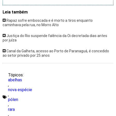
Leia também
Rapaz sofre emboscada e é morto a tiros enquanto
caminhava pela rua, no Morro Alto
Justiça do Rio suspende falência da Oi decretada dias antes
por juíza
Canal da Galheta, acesso ao Porto de Paranaguá, é concedido
ao setor privado por 25 anos
Tópicos:
abelhas
,
nova espécie
,
pólen
,
rara
,