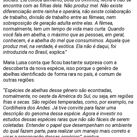
encontra com as filhas dela. Não produz mel. Não existe
diferenciação entre rainha e operária, não existe colaboração
de trabalho, divisão de trabalho entre as fêmeas, nem
sobreposição de geração adulta entre elas. A fêmea,
normalmente, tem um tempo de vida mais curta. Quando
você fala em abelha, o máximo que as pessoas, em geral,
conhecem, é a abelha do mel que consumimos. Aquela que
produz mel, na verdade, é exótica. Ela não é daqui, foi
introduzida no Brasil,
explica.”
Maria Luisa conta que ficou bastante surpresa com a
descoberta da nova espécie, isso porque o genêro de
abelhas identificado de forma rara no país, é comum de
outras regiões.
“Espécies de abelhas desse gênero são econtradas,
nomalmente, no oeste da América do Sul, ou seja, em regiões
frias e secas. São regiões temperadas, como, por exemplo, na
Cordilheira dos Andes. Já tive convite para fazer uma
descrição do genoma dessa espécie. Agora é investir no
estudos dessas espécies raras que não são fáceis de serem
coletadas. Entender o papel que desempenham no ambiente
do qual fazem parte, para realizar um manejo mais correto e
visar a preservação dessas espécies”
, pontua.