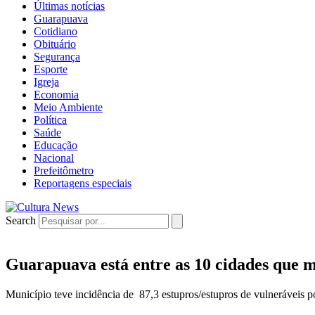
Últimas notícias
Guarapuava
Cotidiano
Obituário
Segurança
Esporte
Igreja
Economia
Meio Ambiente
Política
Saúde
Educação
Nacional
Prefeitômetro
Reportagens especiais
Search
Guarapuava está entre as 10 cidades que 
Município teve incidência de 87,3 estupros/estupros de vulneráveis po