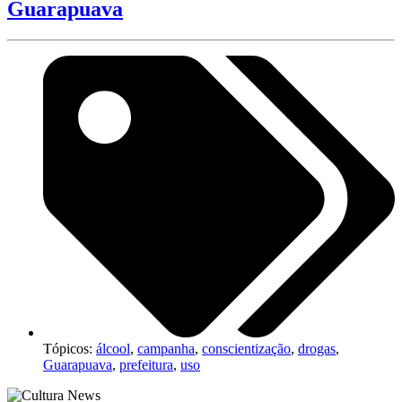
Guarapuava
Tópicos:
álcool
,
campanha
,
conscientização
,
drogas
,
Guarapuava
,
prefeitura
,
uso