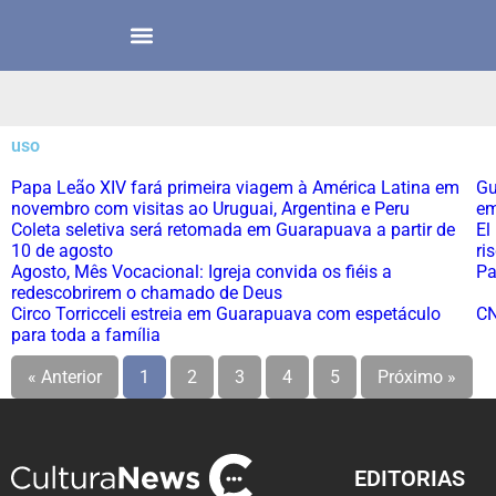
uso
Papa Leão XIV fará primeira viagem à América Latina em
Gu
novembro com visitas ao Uruguai, Argentina e Peru
em
Coleta seletiva será retomada em Guarapuava a partir de
El
10 de agosto
ri
Agosto, Mês Vocacional: Igreja convida os fiéis a
Pa
redescobrirem o chamado de Deus
Circo Torricceli estreia em Guarapuava com espetáculo
CN
para toda a família
« Anterior
1
2
3
4
5
Próximo »
EDITORIAS