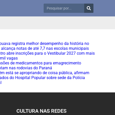
uava registra melhor desempenho da história no
 alcança notas de até 7,7 nas escolas municipais
tro abre inscrições para o Vestibular 2027 com mais
 mil vagas
nsões de medicamentos para emagrecimento
tam nas rodovias do Paraná
m está se apropriando de coisa pública, afirmam
dos do Hospital Popular sobre sede da Polícia
l
CULTURA NAS REDES