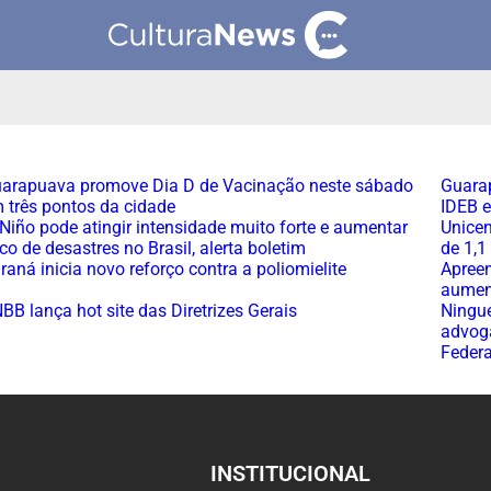
arapuava promove Dia D de Vacinação neste sábado
Guarap
 três pontos da cidade
IDEB e
 Niño pode atingir intensidade muito forte e aumentar
Unicen
sco de desastres no Brasil, alerta boletim
de 1,1
raná inicia novo reforço contra a poliomielite
Apree
aumen
BB lança hot site das Diretrizes Gerais
Ningué
advoga
Federa
INSTITUCIONAL