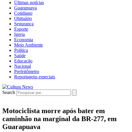
Últimas notícias
Guarapuava
Cotidiano
Obituário
Segurança
Esporte
Igreja
Economia
Meio Ambiente
Política
Saúde
Educação
Nacional
Prefeitômetro
Reportagens especiais
Search
Motociclista morre após bater em
caminhão na marginal da BR-277, em
Guarapuava