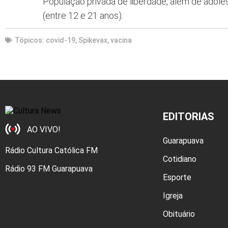
População privada de liberdade, além de adol
(entre 12 e 21 anos).
Tópicos:
covid-19
,
Spikevax
,
vacina
EDITORIAS
AO VIVO!
Guarapuava
Rádio Cultura Católica FM
Cotidiano
Rádio 93 FM Guarapuava
Esporte
Igreja
Obituário