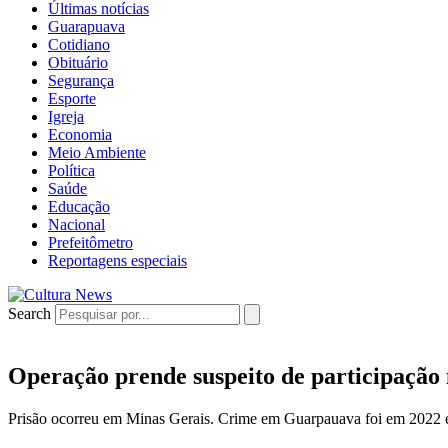
Últimas notícias
Guarapuava
Cotidiano
Obituário
Segurança
Esporte
Igreja
Economia
Meio Ambiente
Política
Saúde
Educação
Nacional
Prefeitômetro
Reportagens especiais
Search
Operação prende suspeito de participação
Prisão ocorreu em Minas Gerais. Crime em Guarpauava foi em 2022 e 