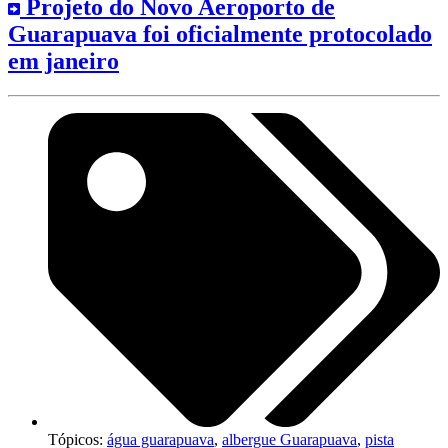
Projeto do Novo Aeroporto de
Guarapuava foi oficialmente protocolado
em janeiro
Tópicos:
água guarapuava
,
albergue Guarapuava
,
pista