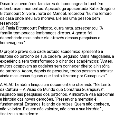
Durante a cerimônia, familiares do homenageado também
relembraram momentos. A psicóloga aposentada Kátia Gregório
Bittencourt Silveira , neta de Manoel, recordou: “Eu me lembro
da casa onde meu avô morava. Ele era uma pessoa bem
reservada.”
Já Tânia Bittencourt Peixoto, outra neta, acrescentou: “A
família tem poucas lembranças diretas. A gente foi
descobrindo mais sobre ele através dessas pesquisas e
homenagens.”
O projeto prevê que cada estudo acadêmico apresente a
história do patrono de sua cadeira. Segundo Maria Magdalena, a
experiência tem transformado o olhar dos acadêmicos: “Antes,
muitos ocupavam as cadeiras sem conhecer direito a história
do patrono. Agora, depois da pesquisa, todos passam a admirar
ainda mais essas figuras que tanto fizeram por Guarapuava.”
A ALAC também lançou um documentário chamado “Na Lente
da Cultura – A Visão de Mundo que Construiu Guarapuava”,
inspirado nas pesquisas dos patronos. A iniciativa visa aproximar
a história das novas gerações. “Preservar a memória é
fundamental. Estamos falando de raízes. Quem não conhece,
não valoriza. E quem não valoriza, não ama a sua história.” ,
finalizou a presidente.