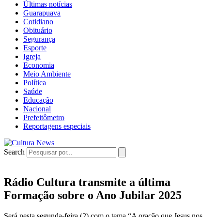
Últimas notícias
Guarapuava
Cotidiano
Obituário
Segurança
Esporte
Igreja
Economia
Meio Ambiente
Política
Saúde
Educação
Nacional
Prefeitômetro
Reportagens especiais
Search
Rádio Cultura transmite a última
Formação sobre o Ano Jubilar 2025
Será nesta segunda-feira (2) com o tema “A oração que Jesus nos