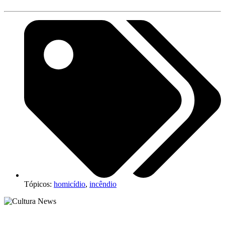
Tópicos:
homicídio
,
incêndio