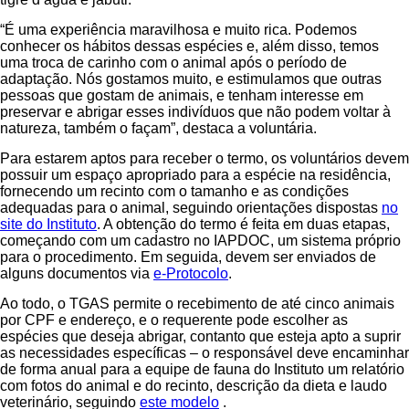
“É uma experiência maravilhosa e muito rica. Podemos
conhecer os hábitos dessas espécies e, além disso, temos
uma troca de carinho com o animal após o período de
adaptação. Nós gostamos muito, e estimulamos que outras
pessoas que gostam de animais, e tenham interesse em
preservar e abrigar esses indivíduos que não podem voltar à
natureza, também o façam”, destaca a voluntária.
Para estarem aptos para receber o termo, os voluntários devem
possuir um espaço apropriado para a espécie na residência,
fornecendo um recinto com o tamanho e as condições
adequadas para o animal, seguindo orientações dispostas
no
site do Instituto
. A obtenção do termo é feita em duas etapas,
começando com um cadastro no IAPDOC, um sistema próprio
para o procedimento. Em seguida, devem ser enviados de
alguns documentos via
e-Protocolo
.
Ao todo, o TGAS permite o recebimento de até cinco animais
por CPF e endereço, e o requerente pode escolher as
espécies que deseja abrigar, contanto que esteja apto a suprir
as necessidades específicas – o responsável deve encaminhar
de forma anual para a equipe de fauna do Instituto um relatório
com fotos do animal e do recinto, descrição da dieta e laudo
veterinário, seguindo
este modelo
.