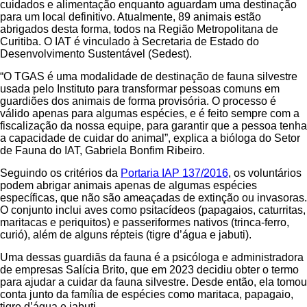
cuidados e alimentação enquanto aguardam uma destinação
para um local definitivo. Atualmente, 89 animais estão
abrigados desta forma, todos na Região Metropolitana de
Curitiba. O IAT é vinculado à Secretaria de Estado do
Desenvolvimento Sustentável (Sedest).
“O TGAS é uma modalidade de destinação de fauna silvestre
usada pelo Instituto para transformar pessoas comuns em
guardiões dos animais de forma provisória. O processo é
válido apenas para algumas espécies, e é feito sempre com a
fiscalização da nossa equipe, para garantir que a pessoa tenha
a capacidade de cuidar do animal”, explica a bióloga do Setor
de Fauna do IAT, Gabriela Bonfim Ribeiro.
Seguindo os critérios da
Portaria IAP 137/2016
, os voluntários
podem abrigar animais apenas de algumas espécies
específicas, que não são ameaçadas de extinção ou invasoras.
O conjunto inclui aves como psitacídeos (papagaios, caturritas,
maritacas e periquitos) e passeriformes nativos (trinca-ferro,
curió), além de alguns répteis (tigre d’água e jabuti).
Uma dessas guardiãs da fauna é a psicóloga e administradora
de empresas Salícia Brito, que em 2023 decidiu obter o termo
para ajudar a cuidar da fauna silvestre. Desde então, ela tomou
conta junto da família de espécies como maritaca, papagaio,
tigre d’água e jabuti.