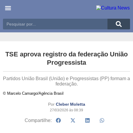
Últimas notícias
Meio Ambiente
Reportagens especiais
TSE aprova registro da federação União
Progressista
Partidos União Brasil (União) e Progressistas (PP) formam a
federação.
© Marcelo Camargo/Agência Brasil
Por
Cleber Moletta
27/03/2026 às 08:39
Compartilhe: