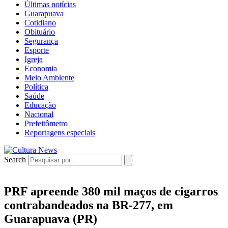
Últimas notícias
Guarapuava
Cotidiano
Obituário
Segurança
Esporte
Igreja
Economia
Meio Ambiente
Política
Saúde
Educação
Nacional
Prefeitômetro
Reportagens especiais
Search
PRF apreende 380 mil maços de cigarros
contrabandeados na BR-277, em
Guarapuava (PR)