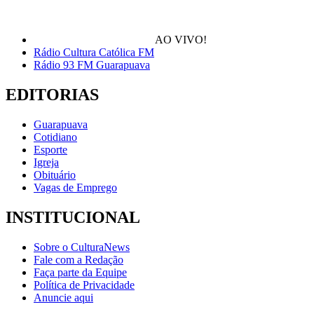
AO VIVO!
Rádio Cultura Católica FM
Rádio 93 FM Guarapuava
EDITORIAS
Guarapuava
Cotidiano
Esporte
Igreja
Obituário
Vagas de Emprego
INSTITUCIONAL
Sobre o CulturaNews
Fale com a Redação
Faça parte da Equipe
Política de Privacidade
Anuncie aqui