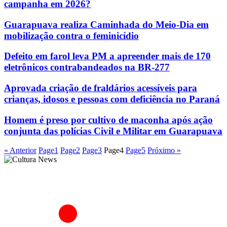
campanha em 2026?
Guarapuava realiza Caminhada do Meio-Dia em
mobilização contra o feminicídio
Defeito em farol leva PM a apreender mais de 170
eletrônicos contrabandeados na BR-277
Aprovada criação de fraldários acessíveis para
crianças, idosos e pessoas com deficiência no Paraná
Homem é preso por cultivo de maconha após ação
conjunta das polícias Civil e Militar em Guarapuava
« Anterior
Page
1
Page
2
Page
3
Page
4
Page
5
Próximo »