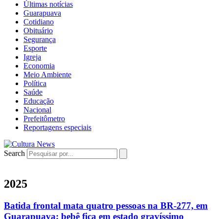
Últimas notícias
Guarapuava
Cotidiano
Obituário
Segurança
Esporte
Igreja
Economia
Meio Ambiente
Política
Saúde
Educação
Nacional
Prefeitômetro
Reportagens especiais
Search
2025
Batida frontal mata quatro pessoas na BR-277, em
Guarapuava; bebê fica em estado gravíssimo