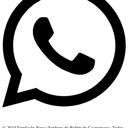
© 2024 Fundação Nossa Senhora de Belém de Guarapuava. Todos