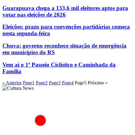
Guarapuava chega a 133,6 mil eleitores aptos para
votar nas eleições de 2026
Eleições: prazo para convenções partidárias começa
nesta segunda-feira
Chuva: governo reconhece situação de emergência
em municípios do RS
Vem aí o 1º Passeio Ciclístico e Caminhada da
Família
« Anterior
Page
1
Page
2
Page
3
Page
4
Page
5
Próximo »