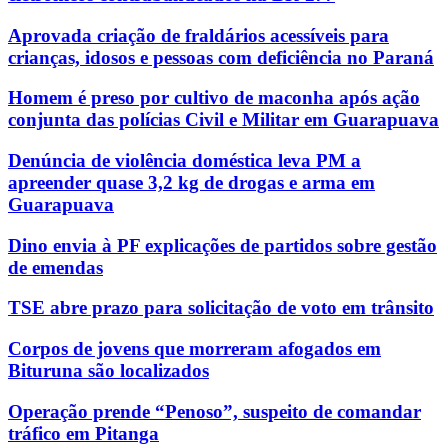
Aprovada criação de fraldários acessíveis para
crianças, idosos e pessoas com deficiência no Paraná
Homem é preso por cultivo de maconha após ação
conjunta das polícias Civil e Militar em Guarapuava
Denúncia de violência doméstica leva PM a
apreender quase 3,2 kg de drogas e arma em
Guarapuava
Dino envia à PF explicações de partidos sobre gestão
de emendas
TSE abre prazo para solicitação de voto em trânsito
Corpos de jovens que morreram afogados em
Bituruna são localizados
Operação prende “Penoso”, suspeito de comandar
tráfico em Pitanga