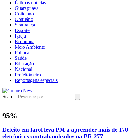
Últimas notícias
Guarapuava
Cotidiano
Obituário
Segurança
Esporte
Igreja
Economia
Meio Ambiente
Política
Saúde
Educação
Nacional
Prefeitômetro
Reportagens especiais
Search
95%
Defeito em farol leva PM a apreender mais de 170
eletrônicos contrabandeados na BR-277