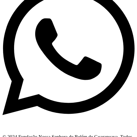
© 2024 Fundação Nossa Senhora de Belém de Guarapuava. Todos