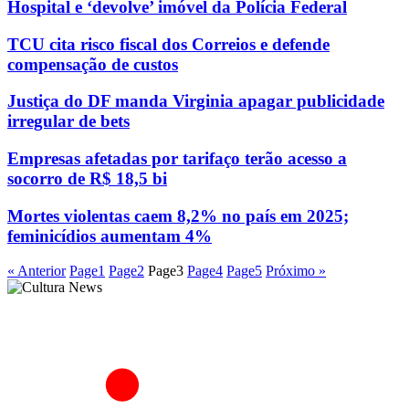
Hospital e ‘devolve’ imóvel da Polícia Federal
TCU cita risco fiscal dos Correios e defende
compensação de custos
Justiça do DF manda Virginia apagar publicidade
irregular de bets
Empresas afetadas por tarifaço terão acesso a
socorro de R$ 18,5 bi
Mortes violentas caem 8,2% no país em 2025;
feminicídios aumentam 4%
« Anterior
Page
1
Page
2
Page
3
Page
4
Page
5
Próximo »