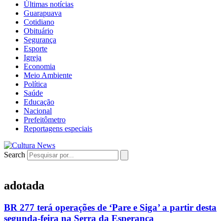
Últimas notícias
Guarapuava
Cotidiano
Obituário
Segurança
Esporte
Igreja
Economia
Meio Ambiente
Política
Saúde
Educação
Nacional
Prefeitômetro
Reportagens especiais
Search
adotada
BR 277 terá operações de ‘Pare e Siga’ a partir desta
segunda-feira na Serra da Esperança