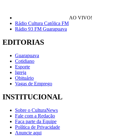
AO VIVO!
Rádio Cultura Católica FM
Rádio 93 FM Guarapuava
EDITORIAS
Guarapuava
Cotidiano
Esporte
Igreja
Obituário
Vagas de Emprego
INSTITUCIONAL
Sobre o CulturaNews
Fale com a Redação
Faça parte da Equipe
Política de Privacidade
Anuncie aqui