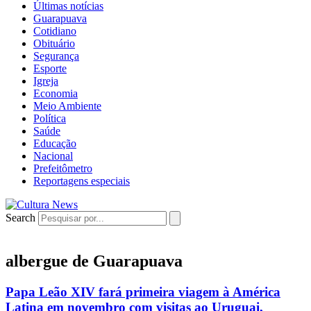
Últimas notícias
Guarapuava
Cotidiano
Obituário
Segurança
Esporte
Igreja
Economia
Meio Ambiente
Política
Saúde
Educação
Nacional
Prefeitômetro
Reportagens especiais
Search
albergue de Guarapuava
Papa Leão XIV fará primeira viagem à América
Latina em novembro com visitas ao Uruguai,