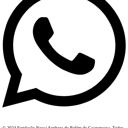
© 2024 Fundação Nossa Senhora de Belém de Guarapuava. Todos