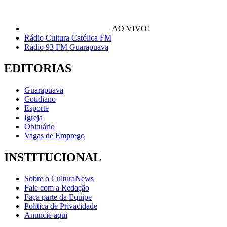
AO VIVO!
Rádio Cultura Católica FM
Rádio 93 FM Guarapuava
EDITORIAS
Guarapuava
Cotidiano
Esporte
Igreja
Obituário
Vagas de Emprego
INSTITUCIONAL
Sobre o CulturaNews
Fale com a Redação
Faça parte da Equipe
Política de Privacidade
Anuncie aqui