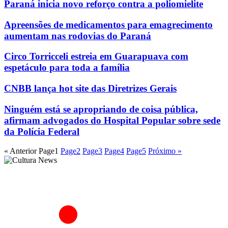
Paraná inicia novo reforço contra a poliomielite
Apreensões de medicamentos para emagrecimento
aumentam nas rodovias do Paraná
Circo Torricceli estreia em Guarapuava com
espetáculo para toda a família
CNBB lança hot site das Diretrizes Gerais
Ninguém está se apropriando de coisa pública,
afirmam advogados do Hospital Popular sobre sede
da Polícia Federal
« Anterior
Page
1
Page
2
Page
3
Page
4
Page
5
Próximo »