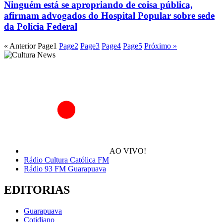
Ninguém está se apropriando de coisa pública,
afirmam advogados do Hospital Popular sobre sede
da Polícia Federal
« Anterior
Page
1
Page
2
Page
3
Page
4
Page
5
Próximo »
AO VIVO!
Rádio Cultura Católica FM
Rádio 93 FM Guarapuava
EDITORIAS
Guarapuava
Cotidiano