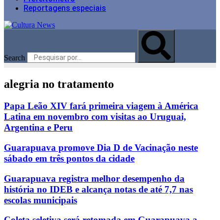
Reportagens especiais
Search
alegria no tratamento
Papa Leão XIV fará primeira viagem à América
Latina em novembro com visitas ao Uruguai,
Argentina e Peru
Guarapuava promove Dia D de Vacinação neste
sábado em três pontos da cidade
Guarapuava registra melhor desempenho da
história no IDEB e alcança notas de até 7,7 nas
escolas municipais
Coleta seletiva será retomada em Guarapuava a