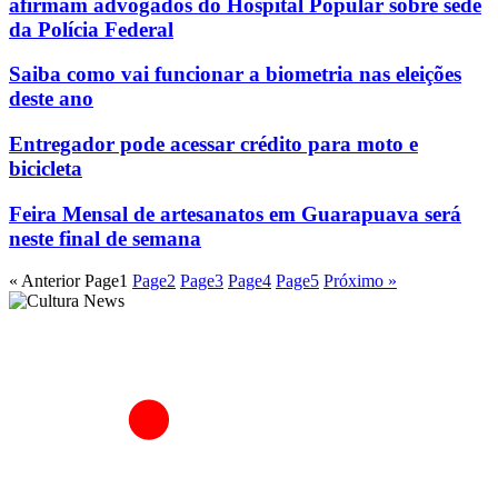
afirmam advogados do Hospital Popular sobre sede
da Polícia Federal
Saiba como vai funcionar a biometria nas eleições
deste ano
Entregador pode acessar crédito para moto e
bicicleta
Feira Mensal de artesanatos em Guarapuava será
neste final de semana
« Anterior
Page
1
Page
2
Page
3
Page
4
Page
5
Próximo »