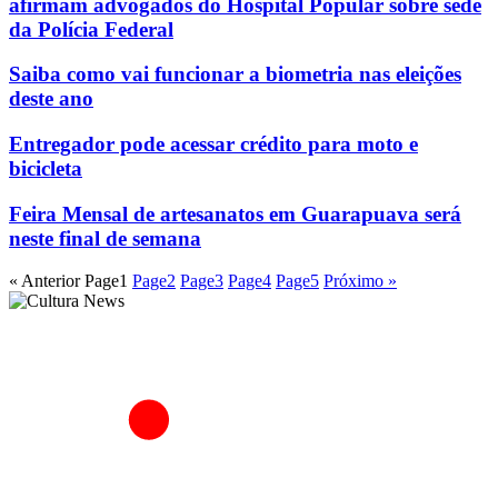
afirmam advogados do Hospital Popular sobre sede
da Polícia Federal
Saiba como vai funcionar a biometria nas eleições
deste ano
Entregador pode acessar crédito para moto e
bicicleta
Feira Mensal de artesanatos em Guarapuava será
neste final de semana
« Anterior
Page
1
Page
2
Page
3
Page
4
Page
5
Próximo »